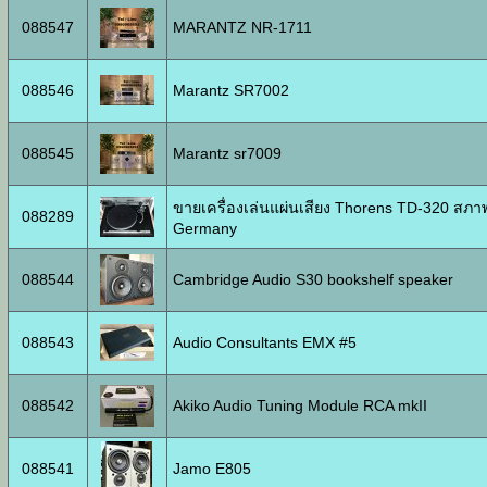
088547
MARANTZ NR-1711
088546
Marantz SR7002
088545
Marantz sr7009
ขายเครื่องเล่นแผ่นเสียง Thorens TD-320 สภา
088289
Germany
088544
Cambridge Audio S30 bookshelf speaker
088543
Audio Consultants EMX #5
088542
Akiko Audio Tuning Module RCA mkII
088541
Jamo E805