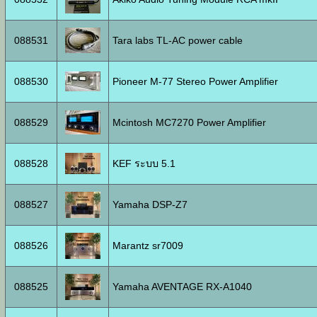
088531
Tara labs TL-AC power cable
088530
Pioneer M-77 Stereo Power Amplifier
088529
Mcintosh MC7270 Power Amplifier
088528
KEF ระบบ 5.1
088527
Yamaha DSP-Z7
088526
Marantz sr7009
088525
Yamaha AVENTAGE RX-A1040