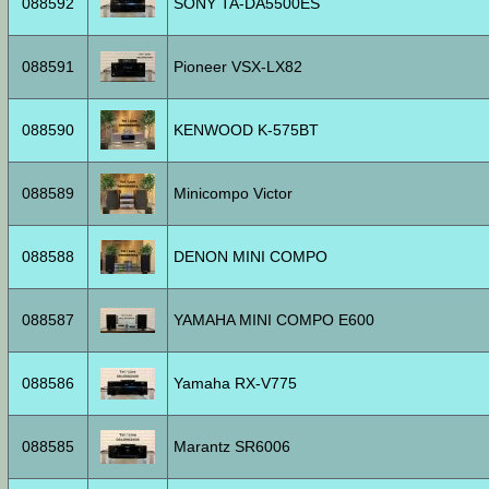
088592
SONY TA-DA5500ES
088591
Pioneer VSX-LX82
088590
KENWOOD K-575BT
088589
Minicompo Victor
088588
DENON MINI COMPO
088587
YAMAHA MINI COMPO E600
088586
Yamaha RX-V775
088585
Marantz SR6006