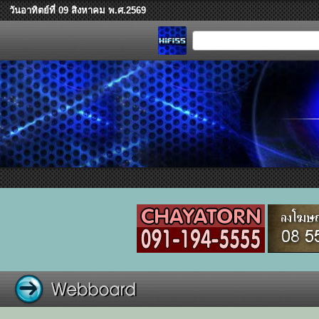
วันอาทิตย์ที่ 09 สิงหาคม พ.ศ.2569