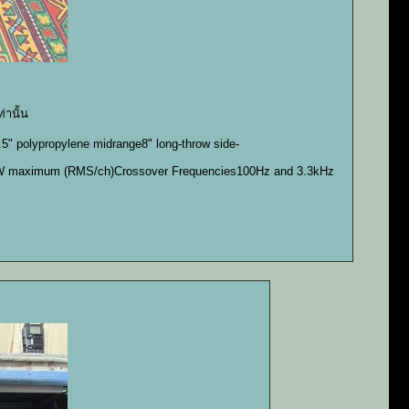
่านั้น
5" polypropylene midrange8" long-throw side-
0W maximum (RMS/ch)Crossover Frequencies100Hz and 3.3kHz