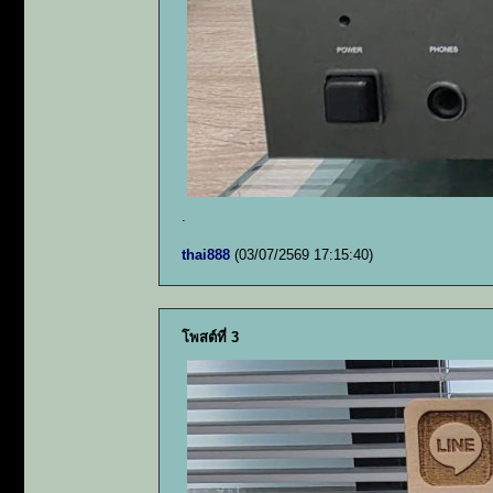
.
thai888
(03/07/2569 17:15:40)
โพสต์ที่ 3