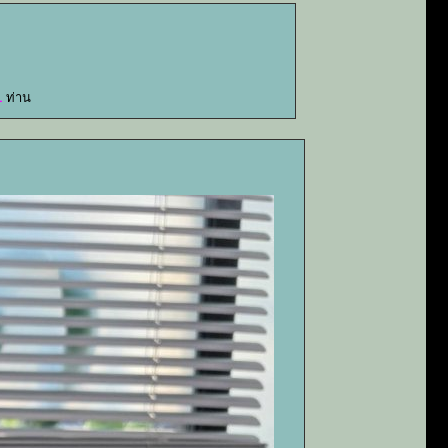
1
ท่าน