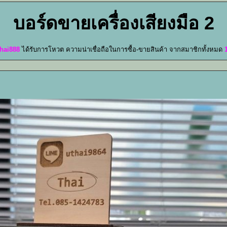
บอร์ดขายเครื่องเสียงมือ 2
thai888
ได้รับการโหวต ความน่าเชื่อถือในการซื้อ-ขายสินค้า จากสมาชิกทั้งหมด