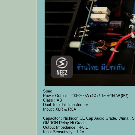
Spec
Power Output : 200+200W.(4Ω) / 150+150W.(8Ω)
Class : AB
Dual Toroidal Transformer
Input : XLR & RCA
Capacitor : Nichicon CE Cap Audio Grade, Wima 
OMRON Relay Hi-Grade
Output Impedance : 4-8 Ω
Input Sensutivity : 1.2V