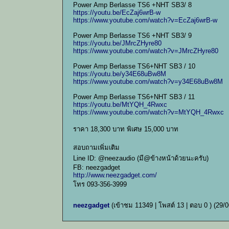
Power Amp Berlasse TS6 +NHT SB3/ 8
https://youtu.be/EcZaj6wrB-w
https://www.youtube.com/watch?v=EcZaj6wrB-w
Power Amp Berlasse TS6 +NHT SB3/ 9
https://youtu.be/JMrcZHyre80
https://www.youtube.com/watch?v=JMrcZHyre80
Power Amp Berlasse TS6+NHT SB3 / 10
https://youtu.be/y34E68uBw8M
https://www.youtube.com/watch?v=y34E68uBw8M
Power Amp Berlasse TS6+NHT SB3 / 11
https://youtu.be/MtYQH_4Rwxc
https://www.youtube.com/watch?v=MtYQH_4Rwxc
ราคา 18,300 บาท พิเศษ 15,000 บาท
สอบถามเพิ่มเติม
Line ID: @neezaudio (มี@ข้างหน้าด้วยนะครับ)
FB: neezgadget
http://www.neezgadget.com/
โทร 093-356-3999
neezgadget
(เข้าชม 11349 | โพสต์ 13 | ตอบ 0 )
(29/0