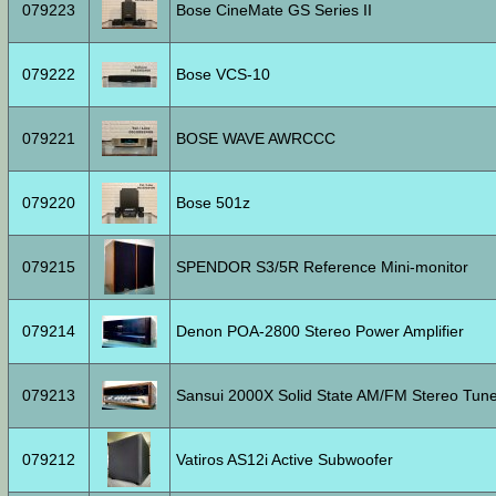
079223
Bose CineMate GS Series II
079222
Bose VCS-10
079221
BOSE WAVE AWRCCC
079220
Bose 501z
079215
SPENDOR S3/5R Reference Mini-monitor
079214
Denon POA-2800 Stereo Power Amplifier
079213
Sansui 2000X Solid State AM/FM Stereo Tuner
079212
Vatiros AS12i Active Subwoofer