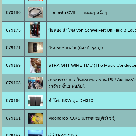
079180
-- สายซับ CV8 ---- แน่นๆ หนักๆ --
079175
มือสอง ลำโพง Von Schweikert UniField 3 Loud
079171
กันกระชากสวย(ต้องบำรุง)ถูกๆ
079169
STRAIGHT WIRE TMC (The Music Conductor
ภาพบรรยากาศวันแรกของ ร้าน P&P Audio&Vin
079168
วรจักร ชั้น1 พบกับโ
079166
ลำโพง B&W รุ่น DM310
079161
Moondrop KXXS สภาพสวย(ตัวโชว์)
079153
ซีดี TEAC CD-3