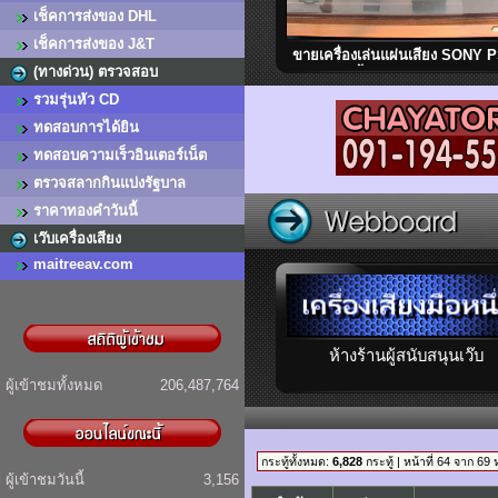
เช็คการส่งของ DHL
เช็คการส่งของ J&T
ขายเครื่องเล่นแผ่นเสียง SONY 
(ทางด่วน) ตรวจสอบ
2500 ติดตั้งอาร์ม FR-54 สภาพ
มาก เสียงดี หายาก Made in Ja
รวมรุ่นหัว CD
ทดสอบการได้ยิน
ทดสอบความเร็วอินเตอร์เน็ต
ตรวจสลากกินแบ่งรัฐบาล
ราคาทองคำวันนี้
เว๊บเครื่องเสียง
maitreeav.com
ห้างร้านผู้สนับสนุนเว๊บ
ผู้เข้าชมทั้งหมด
206,487,764
กระทู้ทั้งหมด:
6,828
กระทู้ | หน้าที่ 64 จาก 69 
ผู้เข้าชมวันนี้
3,156