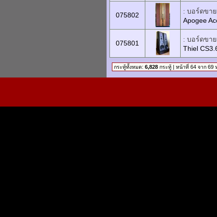
: บอร์ดขายเ
075802
Apogee Aco
: บอร์ดขายเ
075801
Thiel CS3.
กระทู้ทั้งหมด:
6,828
กระทู้ | หน้าที่ 64 จาก 69 