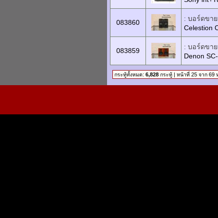
: บอร์ดขายเ
083860
Celestion
: บอร์ดขายเ
083859
Denon SC
กระทู้ทั้งหมด:
6,828
กระทู้ | หน้าที่ 25 จาก 69 