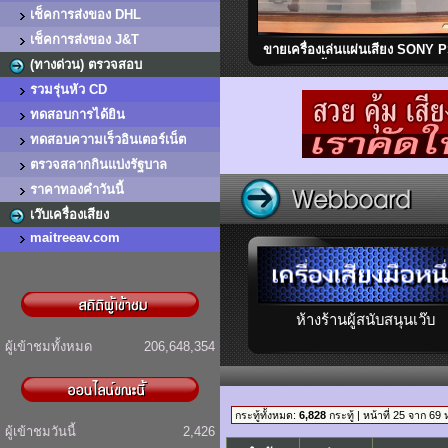
เช็คการส่งของ DHL
เช็คการส่งของ J&T
ขายเครื่องเล่นแผ่นเสียง SONY 
(ทางด่วน) ตรวจสอบ
2500 ติดตั้งอาร์ม FR-54 สภาพ
มาก เสียงดี หายาก Made in Ja
รวมรุ่นหัว CD
ทดสอบการได้ยิน
ทดสอบความเร็วอินเตอร์เน็ต
ตรวจสลากกินแบ่งรัฐบาล
ราคาทองคำวันนี้
เว๊บเครื่องเสียง
maitreeav.com
ห้างร้านผู้สนับสนุนเว๊บ
ผู้เข้าชมทั้งหมด
206,648,354
กระทู้ทั้งหมด:
6,828
กระทู้ | หน้าที่ 25 จาก 69 
ผู้เข้าชมวันนี้
2,426