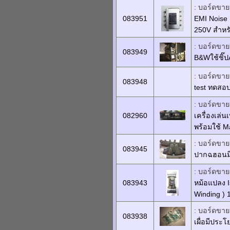
: บอร์ดขายเ
083951
EMI Noise
250V สำหรั
: บอร์ดขายเ
083949
B&Wใช้ชิ๊ป
: บอร์ดขายเ
083948
test ทดสอ
: บอร์ดขายเ
082960
เครื่องเล่น
พร้อมใช้ M
: บอร์ดขายเ
083945
ปากฉฮอนมี
: บอร์ดขายเ
083943
หม้อแปลง 
Winding )
: บอร์ดขายเ
083938
เผื่อมีประ