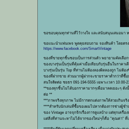
ขอขอบคุณทุกท่านที่ไว้วางใจ และสนับสนุนเสมอมา 
ขอแนะนำแฟนเพจ พูดคุยสอบถาม จองสินค้า โดยตรงก
https://www.facebook.com/SmartVintage
ของที่ขายทุกชิ้นชอบเป็นการส่วนตัว พยายามคัดเลือก
ของบางรุ่นเป็นรุ่นที่คุ้มค่าเมื่อเทียบกับรุ่นอื่นในราคาเด
บางรุ่นเป็นรุ่น Top ที่ท่านไม่ต้องลองผิดลองถูก ไม่ต้
ของที่ฝากขาย ส่วนมากผู้ฝากจะขายราคาต่ำกว่าที่ซื้อ
สนใจติดต่อ ชยธร 091-194-5555 เฉพาะเวลา 10.00-23
**ของทุกชิ้นไม่ได้บอกราคามากๆเพื่อมาลดเยอะๆ ดังน
ต่อ **
***ภาพจริงทุกภาพ ไม่มีการตกแต่งภาพให้สวยเกินจร
****สำหรับนักเล่นที่ซื้อของผมไปหากต้องการช่างผู้
ของ Vintage อาจจุกจิกเรื่องการดูแลบ้าง แต่ทุกเครื
แต่สิ่งที่ท่านจะหาไม่ได้จากของใหม่ๆก็คือ "คุณค่า" ที
*****ยินดีรับแลกเปลี่ยนเครื่องเสียง เพื่อแบ่งปันประ