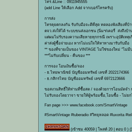
โทร.&Line :: 0911945555
(add Line ให้เลือก Add จากเบอร์โทรครับ)
การส่ง
โทรคุยตกลงกัน รับกับมือจะดีที่สุด ทดลองฟังเสียงที่บ้า
ตจว.ส่งให้ได้ ระบบขนส่งเอกชน (นิ่มฯ/เคอรี่ ส่งถึงบ
แต่ผมไม่รับรองความเสียหายทุกกรณี เพราะอุบัติเหตุเก
ค่าส่งผู้ซื้อจ่ายเอง หากไม่แน่ใจให้หาทางมารับกับมือ
** ของที่ขายเป็นของ VINTAGE ไม่ใช่ของใหม่ "ไม่มีป
***ไม่รับเปลี่ยน - คืนของ ***
การจอง โอนเงินซื้อ/จอง
- ธ.ไทยพาณิชย์ บัญชีออมทรัพย์ เลขที่ 2022174366
- ธ.กสิกรไทย บัญชีออมทรัพย์ เลขที่ 6972123666
ขอสงวนสิทธิ์ให้ท่านที่ซื้อสด / จองด้วยการโอนมัดจำ
ไม่รับจองโดยวาจา ขายให้ผู้พร้อมซื้อ,โอนซื้อ - ไม่ย
Fan page >>> www.facebook.com/SmartVintage
#SmartVintage #tuberadio #วิทยุหลอด #luxorita #te
(เข้าชม 40059 | โพสต์ 20 | ตอบ 0 )
(