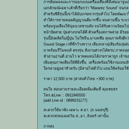
การฟังเพลงและการออกแบบเครื่องเสียงที่สั่งสมมาจูนเสี
เอกลักษณ์เฉพาะตัวที่เรียกว่า “Marantz Sound” จนกลาย
สำหรับซีดีรุ่นนี้เขาได้อับเกรดจากรุ่นทั่วไป โดยพัฒน
ทำให้การถ่ายทอดสัญญาณดีมากขึ้น ทนทานขึ้น ระบา
พร้อมจูนเสียงให้นุ่มนวลชวนฟัง จนได้รับความนิยมไปทั
หน้าปัดสวย ปุ่มต่างๆกดได้ดี ตัวเครื่องสภาพสวย มีร
รุ่นนี้ยังผลิตในญี่ปุ่น ไม่ใช่จีน,มาเลเซีย คุณภาพจ
Sound Stage เวทีที่กว้างขวาง เสียงกลาง(เสียงร้อง)เด
มาพร้อมรีโมทแท้ ตรงรุ่น สั่งงานต่างๆได้ครบ ภาคถอ
หัวอ่านอ่านดี อ่านไว หาทดแทนได้ง่ายราคาถูก เจ้า
เพิ่มคุณภาพเสียงให้ดียิ่งขึ้น เครื่องพร้อมใช้งานแถม
ใครหาอยู่อย่าช้าครับ (มีสายไฟทั่วไป แถมให้พร้อมใช
ราคา 12,500 บาท (ค่าส่งทั่วไทย +300 บาท)
สนใจ สอบถามรายละเอียดเพิ่มเติมที่ คุณชยธร
โทร.&Line :: 0911945555
(add Line id : 0899231177)
สะดวกให้มาฟัง เฉพาะ ส-อา. (จ.นนทบุรี)
สะดวกส่งของแค่วัน ส.,อา.,จันทร์ เท่านั้น
การส่ง