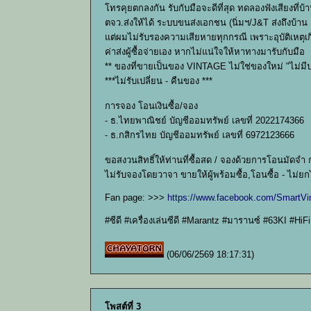
โทรคุยตกลงกัน รับกับมือจะดีที่สุด ทดลองฟังเสียงที่บ้า
ตจว.ส่งให้ได้ ระบบขนส่งเอกชน (นิ่มฯ/J&T ส่งถึงบ้า
แต่ผมไม่รับรองความเสียหายทุกกรณี เพราะอุบัติเหตุเก
ค่าส่งผู้ซื้อจ่ายเอง หากไม่แน่ใจให้หาทางมารับกับมือ
** ของที่ขายเป็นของ VINTAGE ไม่ใช่ของใหม่ "ไม่มีป
***ไม่รับเปลี่ยน - คืนของ ***
การจอง โอนเงินซื้อ/จอง
- ธ.ไทยพาณิชย์ บัญชีออมทรัพย์ เลขที่ 2022174366
- ธ.กสิกรไทย บัญชีออมทรัพย์ เลขที่ 6972123666
ขอสงวนสิทธิ์ให้ท่านที่ซื้อสด / จองด้วยการโอนมัดจำ
ไม่รับจองโดยวาจา ขายให้ผู้พร้อมซื้อ,โอนซื้อ - ไม่ย
Fan page: >>>
https://www.facebook.com/SmartVi
#ซีดี #เครื่องเล่นซีดี #Marantz #มารานซ์ #63KI #HiF
(06/06/2569 18:17:31)
โพสต์ที่ 3