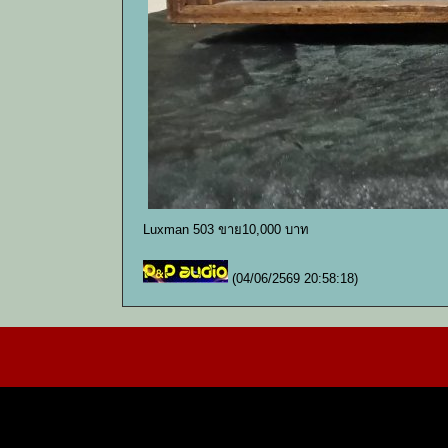
Luxman 503 ขาย10,000 บาท
(04/06/2569 20:58:18)