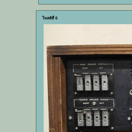
โพสต์ที่ 6