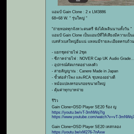
แอมป์ Gain Clone : 2 x LM3886
68+68 W. " รุ่นใหญ่ "
"ถ่ายทอดทุกจังหวะดนตรี ฟังได้เพลินนานทั้งวัน "
แอมป์ Gain Clone เป็นแอมป์ที่ให้เสียงมีความเป็
เบสหัวเบสใหญ่อิ่มแน่ แหลมมีรายละเอียดครบถ้วนไม
- แยกชุดจ่ายไฟ 2ชุด
- ซีภาคจ่ายไฟ : NOVER Cap UK Audio Grade
- อุปกรณ์คัดเกรดอย่างลงตัว
- สายสัญญาณ : Canere Made in Japan
- ขั้วต่อลำโพง และRCA ชุบทองอย่างดี
- หม้อแปลงทรอนรอยขนาดใหญ่
- คุ้มค่าทุกบาทจ่าย
รีวิว
Gain Clone+DSD Player SE20 ร้อง ญ
https://youtu.be/vT-3mNWq7Ig
https://www.youtube.com/watch?v=vT-3mNWq7
Gain Clone+DSD Player SE20 เทสกลอง
https://youtu.be/xM276-7nAxw