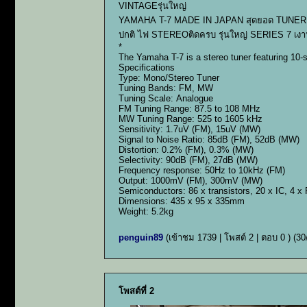
VINTAGEรุ่นใหญ่
YAMAHA T-7 MADE IN JAPAN สุดยอด TUNER ANA
ปกติ ไฟ STEREOติดครบ รุ่นใหญ่ SERIES 7 เงาน
*
The Yamaha T-7 is a stereo tuner featuring 10-
Specifications
Type: Mono/Stereo Tuner
Tuning Bands: FM, MW
Tuning Scale: Analogue
FM Tuning Range: 87.5 to 108 MHz
MW Tuning Range: 525 to 1605 kHz
Sensitivity: 1.7uV (FM), 15uV (MW)
Signal to Noise Ratio: 85dB (FM), 52dB (MW)
Distortion: 0.2% (FM), 0.3% (MW)
Selectivity: 90dB (FM), 27dB (MW)
Frequency response: 50Hz to 10kHz (FM)
Output: 1000mV (FM), 300mV (MW)
Semiconductors: 86 x transistors, 20 x IC, 4 x
Dimensions: 435 x 95 x 335mm
Weight: 5.2kg
penguin89
(เข้าชม 1739 | โพสต์ 2 | ตอบ 0 )
(30
โพสต์ที่ 2