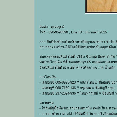
.
ติดต่อ : คุณวรุตม์
โทร : 090-9598390 , Line ID : chinnakrit2015
>>> ยินดีรับชำระด้วยบัตรเครดิตทุกธนาคาร ( ชาร์ต 
สามารถผ่อนชำระได้โดยใช้บัตรเครดิต ขึ้นอยู่กับเง
ชมและทดลองสินค้าได้ที่ บริษัท ชินกฤต อิเลค จำกัด *
หมู่บ้านโกลเด้น ซิตี้ ซอยอ่อนนุช 65 ถนนอ่อนนุช-ลาด
จัดส่งสินค้าได้ทั่วประเทศ ค่าส่งคิดตามขนาด น้ำหนั
การโอนเงิน
- เลขบัญชี 005-8923-923 // กสิกรไทย // ชื่อบัญชี บจ
- เลขบัญชี 068-7169-136 // กรุงเทพ // ชื่อบัญชี บจก.
- เลขบัญชี 237-2024-936 // ไทยพาณิชย์ // ชื่อบัญชี ว
หมายเหตุ
- ให้สิทธิ์ผู้ซื้อที่พร้อมจ่ายก่อนเท่านั้น ดังนั้นใ
- การจองด้วยวาจาเปล่า ให้สิทธิ์ 1 วัน หากไม่โอนเงินม