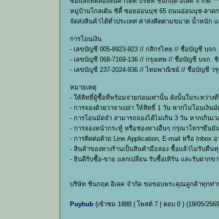
ชมและทดลองสินค้าได้ที่ บริษัท ชินกฤต อิเลค จำกัด ***
หมู่บ้านโกลเด้น ซิตี้ ซอยอ่อนนุช 65 ถนนอ่อนนุช-ลาดก
จัดส่งสินค้าได้ทั่วประเทศ ค่าส่งคิดตามขนาด น้ำหนัก
การโอนเงิน
- เลขบัญชี 005-8923-923 // กสิกรไทย // ชื่อบัญชี บจก
- เลขบัญชี 068-7169-136 // กรุงเทพ // ชื่อบัญชี บจก. 
- เลขบัญชี 237-2024-936 // ไทยพาณิชย์ // ชื่อบัญชี วร
หมายเหตุ
- ให้สิทธิ์ผู้ซื้อที่พร้อมจ่ายก่อนเท่านั้น ดังนั้นในร
- การจองด้วยวาจาเปล่า ให้สิทธิ์ 1 วัน หากไม่โอนเงินมั
- การโอนมัดจำ สามารถจองได้ไม่เกิน 3 วัน หากเกินเวล
- การจองหน้ากระทู้ หรือช่องทางอื่นๆ กรุณาโทรฯยืนยั
- การติดต่อด้วย Line Application, E-mail หรือ Inbox 
- สินค้าของทางร้านเป็นสินค้ามือสอง ซื้อแล้วไม่รับค
- ยินดีรับซื้อ-ขาย แลกเปลี่ยน รับซื้อเทิร์น และรับฝาก
บริษัท ชินกฤต อิเลค จำกัด ขอขอบพระคุณลูกค้าทุกท่า
Puyhub
(เข้าชม 1888 | โพสต์ 7 | ตอบ 0 )
(19/05/2569