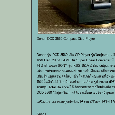
Denon DCD-3560 Compact Disc Player
Denon รุ่น DCD-3560 เป็น CD Player รุ่นใหญ่ทอปสุด
ภาค DAC 20 bit LAMBDA Super Linear Converter มี 
ใช้หัวอ่านของ SONY รุ่น KSS-151A มีช่อง output ครบค
เน้นการถ่ายทอดบทเพลงอย่างแม่นยำเที่ยงตรงเป็นธรรมชา
เสียงโทนอุ่นสว่างสดใสชุ่มฉ่ำ ให้สเกลใหญ่หนาเนื้อห
มีมิติตื้นลึกโอ่อ่าโอบล้อมอย่างยอดเยี่ยม รูปวงและเวที
ควบคุม Total Balance ได้เด็ดขาดมาก ทำให้เสียงมีคว
DCD-3560 ให้สุนทรียภาพได้ยอดเยี่ยมตอบโจทย์ทุกแนวเพ
เครื่องสภาพสวยสมบูรณ์พร้อมใช้งาน มีรีโมท ใช้ไฟ 12
Specs