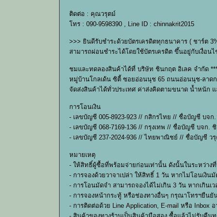
ติดต่อ : คุณวรุตม์
โทร : 090-9598390 , Line ID : chinnakrit2015
>>> ยินดีรับชำระด้วยบัตรเครดิตทุกธนาคาร ( ชาร์ต 3
สามารถผ่อนชำระได้โดยใช้บัตรเครดิต ขึ้นอยู่กับเงื
ชมและทดลองสินค้าได้ที่ บริษัท ชินกฤต อิเลค จำกัด ***
หมู่บ้านโกลเด้น ซิตี้ ซอยอ่อนนุช 65 ถนนอ่อนนุช-ลาดก
จัดส่งสินค้าได้ทั่วประเทศ ค่าส่งคิดตามขนาด น้ำหนัก
การโอนเงิน
- เลขบัญชี 005-8923-923 // กสิกรไทย // ชื่อบัญชี บจก
- เลขบัญชี 068-7169-136 // กรุงเทพ // ชื่อบัญชี บจก. 
- เลขบัญชี 237-2024-936 // ไทยพาณิชย์ // ชื่อบัญชี วร
หมายเหตุ
- ให้สิทธิ์ผู้ซื้อที่พร้อมจ่ายก่อนเท่านั้น ดังนั้นในร
- การจองด้วยวาจาเปล่า ให้สิทธิ์ 1 วัน หากไม่โอนเงินมั
- การโอนมัดจำ สามารถจองได้ไม่เกิน 3 วัน หากเกินเวล
- การจองหน้ากระทู้ หรือช่องทางอื่นๆ กรุณาโทรฯยืนยั
- การติดต่อด้วย Line Application, E-mail หรือ Inbox 
- สินค้าของทางร้านเป็นสินค้ามือสอง ซื้อแล้วไม่รับค