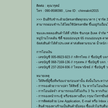
ติดต่อ : คุณวรุตม์
โทร : 090-9598390 , Line ID : chinnakrit2015
>>> ยินดีรับชำระด้วยบัตรเครดิตทุกธนาคาร ( ชาร์ต 
สามารถผ่อนชำระได้โดยใช้บัตรเครดิต ขึ้นอยู่กับเง
ชมและทดลองสินค้าได้ที่ บริษัท ชินกฤต อิเลค จำกัด *
หมู่บ้านโกลเด้น ซิตี้ ซอยอ่อนนุช 65 ถนนอ่อนนุช-ลาด
จัดส่งสินค้าได้ทั่วประเทศ ค่าส่งคิดตามขนาด น้ำหนั
การโอนเงิน
- เลขบัญชี 005-8923-923 // กสิกรไทย // ชื่อบัญชี บจ
- เลขบัญชี 068-7169-136 // กรุงเทพ // ชื่อบัญชี บจก.
- เลขบัญชี 237-2024-936 // ไทยพาณิชย์ // ชื่อบัญชี ว
หมายเหตุ
- ให้สิทธิ์ผู้ซื้อที่พร้อมจ่ายก่อนเท่านั้น ดังนั้นใ
- การจองด้วยวาจาเปล่า ให้สิทธิ์ 1 วัน หากไม่โอนเงินม
- การโอนมัดจำ สามารถจองได้ไม่เกิน 3 วัน หากเกินเว
- การจองหน้ากระทู้ หรือช่องทางอื่นๆ กรุณาโทรฯยืน
- การติดต่อด้วย Line Application, E-mail หรือ Inbo
- สินค้าของทางร้านเป็นสินค้ามือสอง ซื้อแล้วไม่รับ