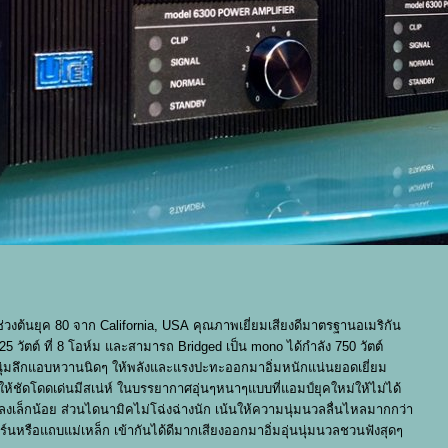
ยช่วงต้นยุค 80 จาก California, USA คุณภาพเยี่ยมเสียงดีมาตรฐานอเมริกัน
25 วัตต์ ที่ 8 โอห์ม และสามารถ Bridged เป็น mono ได้กำลัง 750 วัตต์
มนุ่มลึกแอบหวานนิดๆ ให้พลังและแรงปะทะออกมาอิ่มหนักแน่นยอดเยี่ยม
ให้ชัดโดดเด่นมีสเน่ห์ ในบรรยากาศอุ่นๆหนาๆแบบที่แอมป์ยุคใหม่ให้ไม่ได้
ลงเล็กน้อย ส่วนไดนามิคไม่โฉ่งฉ่างนัก เน้นให้ความนุ่มนวลลื่นไหลมากกว่า
์นหรือแถบแม่เหล็ก เข้ากันได้ดีมากเสียงออกมาอิ่มอุ่นนุ่มนวลชวนฟังสุดๆ