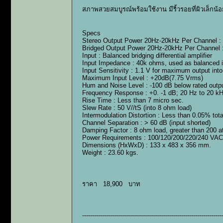
สภาพสวยสมบูรณ์พร้อมใช้งาน มีริ้วรอยที่ผิวเล็กน้
Specs
Stereo Output Power 20Hz-20kHz Per Channel :
Bridged Output Power 20Hz-20kHz Per Channel 
Input : Balanced bridging differential amplifier
Input Impedance : 40k ohms, used as balanced i
Input Sensitivity : 1.1 V for maximum output int
Maximum Input Level : +20dB(7.75 Vrms)
Hum and Noise Level : -100 dB below rated outp
Frequency Response : +0. -1 dB; 20 Hz to 20 kHz
Rise Time : Less than 7 micro sec.
Slew Rate : 50 V//tS (into 8 ohm load)
Intermodulation Distortion : Less than 0.05% tota
Channel Separation : > 60 dB (input shorted)
Damping Factor : 8 ohm load, greater than 200 
Power Requirements : 100/120/200/220/240 VAC 
Dimensions (HxWxD) : 133 x 483 x 356 mm.
Weight : 23.60 kgs.
ราคา 18,900 บาท
----------------------------------------------------------------------