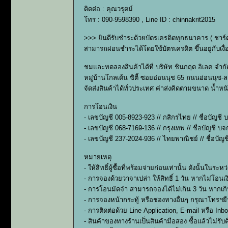
ติดต่อ : คุณวรุตม์
โทร : 090-9598390 , Line ID : chinnakrit2015
>>> ยินดีรับชำระด้วยบัตรเครดิตทุกธนาคาร ( ชาร
สามารถผ่อนชำระได้โดยใช้บัตรเครดิต ขึ้นอยู่กั
ชมและทดลองสินค้าได้ที่ บริษัท ชินกฤต อิเลค จำกัด
หมู่บ้านโกลเด้น ซิตี้ ซอยอ่อนนุช 65 ถนนอ่อนนุช-
จัดส่งสินค้าได้ทั่วประเทศ ค่าส่งคิดตามขนาด น้ำ
การโอนเงิน
- เลขบัญชี 005-8923-923 // กสิกรไทย // ชื่อบัญชี
- เลขบัญชี 068-7169-136 // กรุงเทพ // ชื่อบัญชี บ
- เลขบัญชี 237-2024-936 // ไทยพาณิชย์ // ชื่อบัญช
หมายเหตุ
- ให้สิทธิ์ผู้ซื้อที่พร้อมจ่ายก่อนเท่านั้น ดังนั้
- การจองด้วยวาจาเปล่า ให้สิทธิ์ 1 วัน หากไม่โอนเง
- การโอนมัดจำ สามารถจองได้ไม่เกิน 3 วัน หากเกิน
- การจองหน้ากระทู้ หรือช่องทางอื่นๆ กรุณาโทรฯย
- การติดต่อด้วย Line Application, E-mail หรือ In
- สินค้าของทางร้านเป็นสินค้ามือสอง ซื้อแล้วไม่