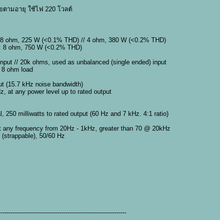
อยตามอายุ ใช้ไฟ 220 โวลต์
 8 ohm, 225 W (<0.1% THD) // 4 ohm, 380 W (<0.2% THD)
: 8 ohm, 750 W (<0.2% THD)
nput // 20k ohms, used as unbalanced (single ended) input
o 8 ohm load
ut (15.7 kHz noise bandwidth)
, at any power level up to rated output
l, 250 milliwatts to rated output (60 Hz and 7 kHz. 4:1 ratio)
at any frequency from 20Hz - 1kHz, greater than 70 @ 20kHz
(strappable), 50/60 Hz
-----------------------------------------------------------------