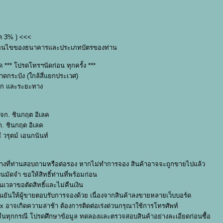
์ต 3% ) <<<
บเงื่อนไขของธนาคารและประเภทบัตรของท่าน
 *** โปรดโทรฯนัดก่อน ทุกครั้ง ***
ลาดกระบัง (ใกล้สี่แยกประเวศ)
หนัก และระยะทาง
 บจก. ชินกฤต อิเลค
จก. ชินกฤต อิเลค
ี วรุตม์ เอนกนันท์
นในระหว่างที่ท่านสอบถามหรือต่อรอง หากไม่ทำการจอง สินค้าอาจจะถูกขายไปแล้ว
ินมัดจำ ขอให้สิทธิ์ท่านที่พร้อมก่อน
เวลาขอตัดสิทธิ์และไม่คืนเงิน
ืนยันให้ผู้ขายตอบรับการจองด้วย เนื่องจากสินค้าลงขายหลายเว็บบอร์ด
box อาจเกิดความล่าช้า ต้องการติดต่อเร่งด่วนกรุณาใช้การโทรศัพท์
รับคืนทุกกรณี โปรดศึกษาข้อมูล ทดลองและตรวจสอบสินค้าอย่างละเอียดก่อนซื้อ