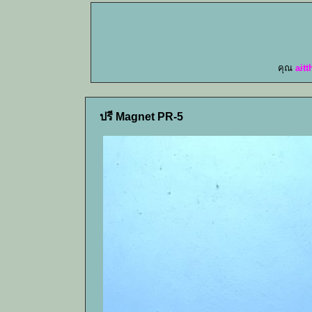
คุณ
aitt
ปรี Magnet PR-5