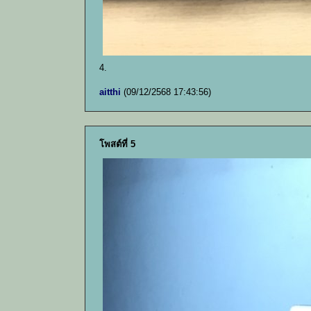
4.
aitthi
(09/12/2568 17:43:56)
โพสต์ที่ 5