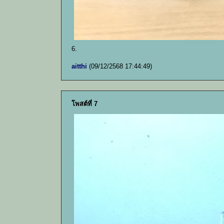
6.
aitthi
(09/12/2568 17:44:49)
โพสต์ที่ 7