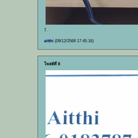
7.
aitthi
(09/12/2568 17:45:16)
โพสต์ที่ 8