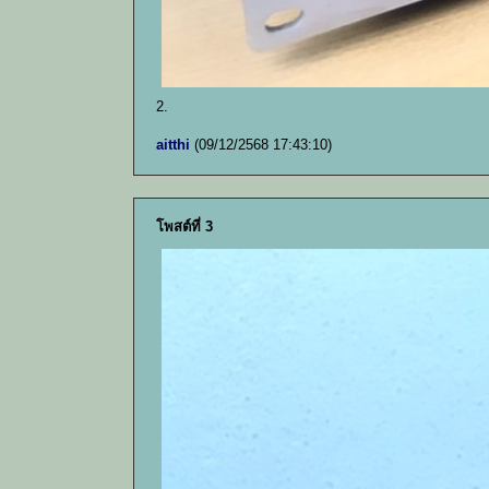
2.
aitthi
(09/12/2568 17:43:10)
โพสต์ที่ 3