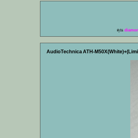
คุณ
diamo
AudioTechnica ATH-M50X(White)+(Limite