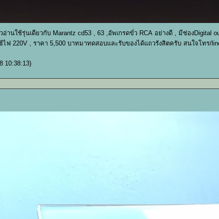
านใช้รุ่นเดียวกับ Marantz cd53 , 63 ,อัพเกรดขั่ว RCA อย่างดี , มีช่องDigital out
,ใช้ไฟ 220V , ราคา 5,500 บาทมาทดสอบและรับของได้แถวรังสิตครับ สนใจโทร/li
8 10:38:13)