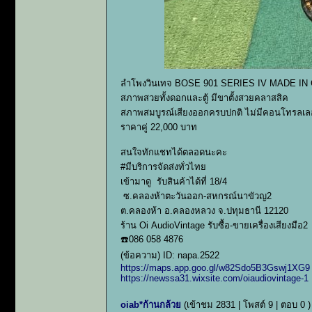
ลำโพงวินเทจ BOSE 901 SERIES IV MADE I
สภาพสวยทั้งดอกและตู้ มีขาตั้งสวยคลาสสิค
สภาพสมบูรณ์เสียงออกครบปกติ ไม่มีคอนโทรลเลอ
ราคาคู่ 22,000 บาท
สนใจทักแชทได้ตลอดนะคะ
#มีบริการจัดส่งทั่วไทย
เข้ามาดู รับสินค้าได้ที่ 18/4
ซ.คลองห้าตะวันออก-สหกรณ์นาขัวญ2
ต.คลองห้า อ.คลองหลวง จ.ปทุมธานี 12120
ร้าน Oi AudioVintage รับซื้อ-ขายเครื่องเสียงมือ2
☎️086 058 4876
(ข้อความ) ID: napa.2522
https://maps.app.goo.gl/w82Sdo5B3Gswj1XG9
https://newssa31.wixsite.com/oiaudiovintage-1
oiab*ก้านกล้วย
(เข้าชม 2831 | โพสต์ 9 | ตอบ 0 