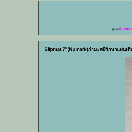
คุณ
diamo
Slipmat 7"(Numark)กำมะหยี่รักษาแผ่นเดิม