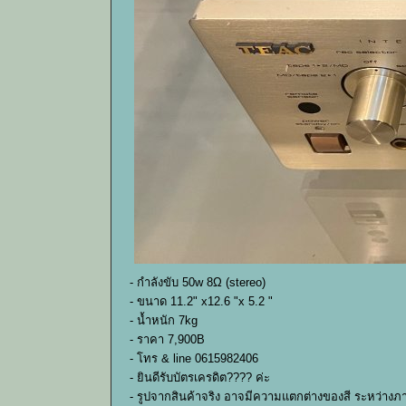
- กำลังขับ 50w 8Ω (stereo)
- ขนาด 11.2" x12.6 "x 5.2 "
- น้ำหนัก 7kg
- ราคา 7,900B
- โทร & line 0615982406
- ยินดีรับบัตรเครดิต???? ค่ะ
- รูปจากสินค้าจริง อาจมีความแตกต่างของสี ระหว่างภ