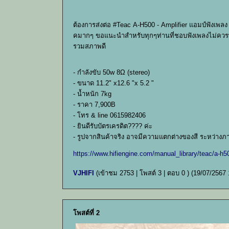
ต้องการส่งต่อ #Teac A-H500 - Amplifier แอมป์ฟังเพลง
คมากๆ ขอแนะนำสำหรับทุกๆท่านที่ชอบฟังเพลงไม่ควรพล
รวมสภาพดี
- กำลังขับ 50w 8Ω (stereo)
- ขนาด 11.2" x12.6 "x 5.2 "
- น้ำหนัก 7kg
- ราคา 7,900B
- โทร & line 0615982406
- ยินดีรับบัตรเครดิต???? ค่ะ
- รูปจากสินค้าจริง อาจมีความแตกต่างของสี ระหว่างภ
https://www.hifiengine.com/manual_library/teac/a-h5
VJHIFI
(เข้าชม 2753 | โพสต์ 3 | ตอบ 0 )
(19/07/2567 
โพสต์ที่ 2