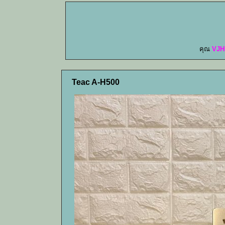
คุณ
VJH
Teac A-H500