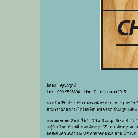
.
ติดต่อ : คุณวรุตม์
โทร : 090-9598390 , Line ID : chinnakrit2015
>>> ยินดีรับชำระด้วยบัตรเครดิตทุกธนาคาร ( ชาร์ต 
สามารถผ่อนชำระได้โดยใช้บัตรเครดิต ขึ้นอยู่กับเง
ชมและทดลองสินค้าได้ที่ บริษัท ชินกฤต อิเลค จำกัด *
หมู่บ้านโกลเด้น ซิตี้ ซอยอ่อนนุช 65 ถนนอ่อนนุช-ลาด
จัดส่งสินค้าได้ทั่วประเทศ ค่าส่งคิดตามขนาด น้ำหนั