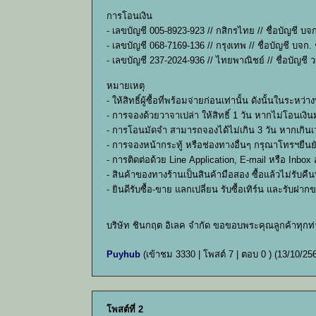
การโอนเงิน
- เลขบัญชี 005-8923-923 // กสิกรไทย // ชื่อบัญชี บจ
- เลขบัญชี 068-7169-136 // กรุงเทพ // ชื่อบัญชี บจก.
- เลขบัญชี 237-2024-936 // ไทยพาณิชย์ // ชื่อบัญชี ว
หมายเหตุ
- ให้สิทธิ์ผู้ซื้อที่พร้อมจ่ายก่อนเท่านั้น ดังนั้นใ
- การจองด้วยวาจาเปล่า ให้สิทธิ์ 1 วัน หากไม่โอนเงินม
- การโอนมัดจำ สามารถจองได้ไม่เกิน 3 วัน หากเกินเว
- การจองหน้ากระทู้ หรือช่องทางอื่นๆ กรุณาโทรฯยืน
- การติดต่อด้วย Line Application, E-mail หรือ Inbo
- สินค้าของทางร้านเป็นสินค้ามือสอง ซื้อแล้วไม่รับ
- ยินดีรับซื้อ-ขาย แลกเปลี่ยน รับซื้อเทิร์น และรับฝ
บริษัท ชินกฤต อิเลค จำกัด ขอขอบพระคุณลูกค้าทุกท
Puyhub
(เข้าชม 3330 | โพสต์ 7 | ตอบ 0 )
(13/10/25
โพสต์ที่ 2