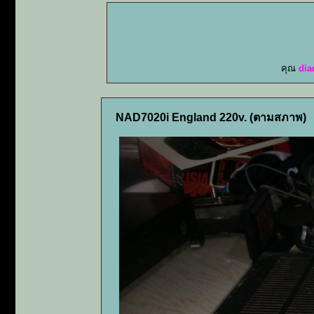
คุณ
di
NAD7020i England 220v. (ตามสภาพ)