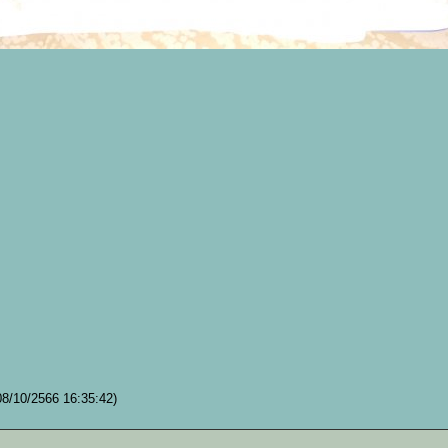
08/10/2566 16:35:42)