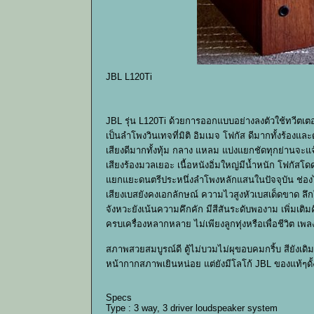
JBL L120Ti
JBL รุ่น L120Ti ด้วยการออกแบบอย่างลงตัวใช้ทวีตเตอร์ 
เป็นลำโพงวินเทจที่มิติ อิมเมจ โฟกัส ดีมากทั้งร้องแล
เสียงดีมากทั้งทุ้ม กลาง แหลม แบ่งแยกชัดทุกย่านจะ
เสียงร้องมวลเยอะ เนื้อหนังอิ่มใหญ่มีน้ำหนัก โฟกัสโด
แยกแยะดนตรีประหนึ่งลำโพงหลักแสนในปัจจุบัน ช่องไ
เสียงเบสยังคงเอกลักษณ์ ความไวสูงหัวเบสเด็ดขาด ล
จังหวะยังเน้นความคึกคัก มีสีสันระดับพองาม เพิ่มเ
ครบเครื่องหลากหลาย ไม่เพียงลูกทุ่งหรือเพื่อชีวิต 
สภาพสวยสมบูรณ์ดี ตู้ไม่บวมไม่ผุขอบคมกริ้บ สียัง
หน้ากากสภาพเยินหน่อย แต่ยังมีโลโก้ JBL ของแท้ๆดั้
Specs
Type : 3 way, 3 driver loudspeaker system