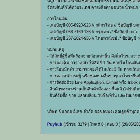
หมู่บ้านโกลเด้น ซิตี้ ซอยอ่อนนุช 65 ถนนอ่อนนุช-ลาด
จัดส่งสินค้าได้ทั่วประเทศ ค่าส่งคิดตามขนาด น้ำหนั
การโอนเงิน
- เลขบัญชี 005-8923-923 // กสิกรไทย // ชื่อบัญชี บจ
- เลขบัญชี 068-7169-136 // กรุงเทพ // ชื่อบัญชี บจก.
- เลขบัญชี 237-2024-936 // ไทยพาณิชย์ // ชื่อบัญชี ว
หมายเหตุ
- ให้สิทธิ์ผู้ซื้อที่พร้อมจ่ายก่อนเท่านั้น ดังนั้นใ
- การจองด้วยวาจาเปล่า ให้สิทธิ์ 1 วัน หากไม่โอนเงินม
- การโอนมัดจำ สามารถจองได้ไม่เกิน 3 วัน หากเกินเว
- การจองหน้ากระทู้ หรือช่องทางอื่นๆ กรุณาโทรฯยืน
- การติดต่อด้วย Line Application, E-mail หรือ Inbo
- สินค้าของทางร้านเป็นสินค้ามือสอง ซื้อแล้วไม่รับ
- ยินดีรับซื้อ-ขาย แลกเปลี่ยน รับซื้อเทิร์น และรับฝ
บริษัท ชินกฤต อิเลค จำกัด ขอขอบพระคุณลูกค้าทุกท
Puyhub
(เข้าชม 3179 | โพสต์ 8 | ตอบ 0 )
(20/05/25