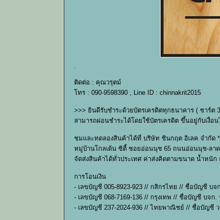
.
ติดต่อ : คุณวรุตม์
โทร : 090-9598390 , Line ID : chinnakrit2015
>>> ยินดีรับชำระด้วยบัตรเครดิตทุกธนาคาร ( ชาร์ต 
สามารถผ่อนชำระได้โดยใช้บัตรเครดิต ขึ้นอยู่กับเง
ชมและทดลองสินค้าได้ที่ บริษัท ชินกฤต อิเลค จำกัด *
หมู่บ้านโกลเด้น ซิตี้ ซอยอ่อนนุช 65 ถนนอ่อนนุช-ลาด
จัดส่งสินค้าได้ทั่วประเทศ ค่าส่งคิดตามขนาด น้ำหนั
การโอนเงิน
- เลขบัญชี 005-8923-923 // กสิกรไทย // ชื่อบัญชี บจ
- เลขบัญชี 068-7169-136 // กรุงเทพ // ชื่อบัญชี บจก.
- เลขบัญชี 237-2024-936 // ไทยพาณิชย์ // ชื่อบัญชี ว