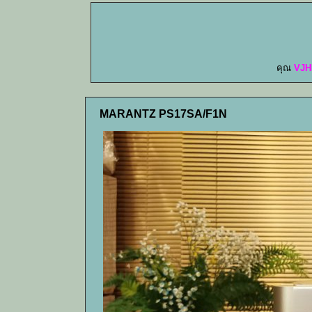
คุณ
VJH
MARANTZ PS17SA/F1N