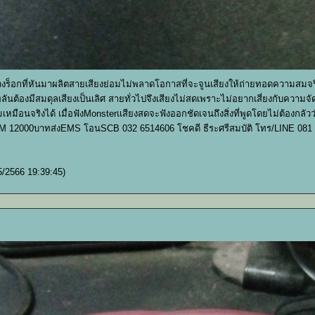
งวงร็อกที่หันมาผลิตสายเสียงย่อมไม่พลาดโอกาสที่จะจูนเสียงให้ถ่ายทอดความสมจริ
ต้องมีสมดุลเสียงเป็นเลิศ สายทั่วไปจึงเสียงไม่สดเพราะไม่อยากเสี่ยงกับความจ
ความเหมือนจริงได้ เมื่อฟังMonsterเเสียงสดจะฟังออกชัดเจนถึงสิ่งที่พูดโดยไม่ต้อง
 2M 12000บาทส่งEMS โอนSCB 032 6514606 โชคดี ธีระศรีสมบัติ โทร/LINE 081
5/2566 19:39:45)